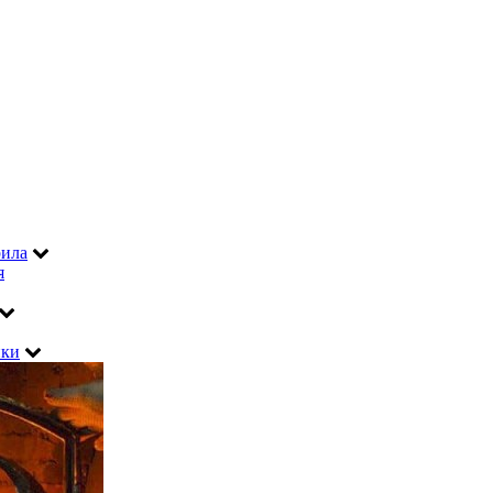
рила
я
ики