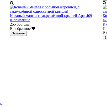
Кованый мангал с закруглённой крышей Арт. 409
Ко
К описанию
42
255 000 р/шт
К 
В избранное
Це
В 
Заказать
З