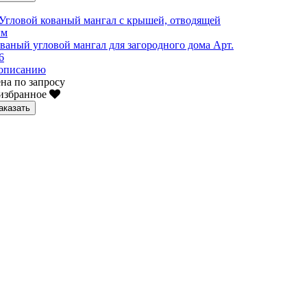
ваный угловой мангал для загородного дома Арт.
6
описанию
на по запросу
избранное
аказать