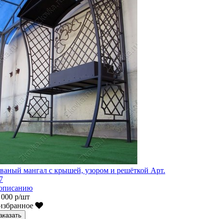
ваный мангал с крышей, узором и решёткой Арт.
7
описанию
 000 р/шт
избранное
аказать