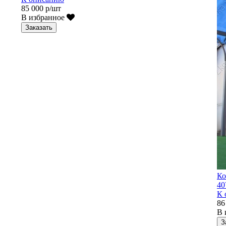
85 000 р/шт
В избранное
Заказать
Ко
40
К 
86
В 
З