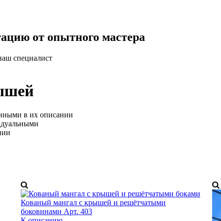
ацию от опытного мастера
 наш специалист
ышей
анными в их описании
идуальными
нии
Кованый мангал с крышей и решётчатыми
боковинами Арт. 403
К описанию