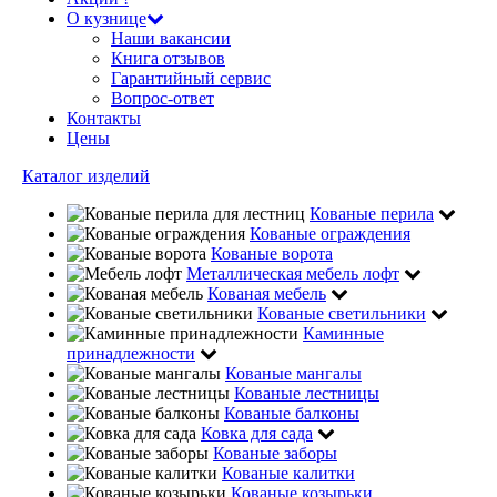
О кузнице
Наши вакансии
Книга отзывов
Гарантийный сервис
Вопрос-ответ
Контакты
Цены
Каталог изделий
Кованые перила
Кованые ограждения
Кованые ворота
Металлическая мебель лофт
Кованая мебель
Кованые светильники
Каминные
принадлежности
Кованые мангалы
Кованые лестницы
Кованые балконы
Ковка для сада
Кованые заборы
Кованые калитки
Кованые козырьки