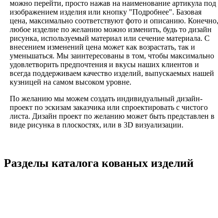
можно перейти, просто нажав на наименование артикула под
изображением изделия или кнопку "Подробнее". Базовая
цена, максимально соответствуют фото и описанию. Конечно
любое изделие по желанию можно изменить, будь то дизайн
рисунка, используемый материал или сечение материала. С
внесением изменений цена может как возрастать, так и
уменьшаться. Мы заинтересованы в том, чтобы максимально
удовлетворить предпочтения и вкусы наших клиентов и
всегда поддерживаем качество изделий, выпускаемых нашей
кузницей на самом высоком уровне.
По желанию мы можем создать индивидуальный дизайн-
проект по эскизам заказчика или спроектировать с чистого
листа. Дизайн проект по желанию может быть представлен в
виде рисунка в плоскостях, или в 3D визуализации.
Разделы каталога кованых изделий
Кованые ограждения
Кованые лестницы
Люстры
Кованые столы
Столы лофт
Адресные таблички
Кованые балконы
Решётки на окна
Кованые заборы
Кованые козырьки
Фонари
Кованые ворота
Кованые калитки
Кованые дровницы
Кованые мангалы