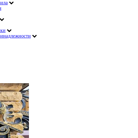
рила
я
ики
инадлежности