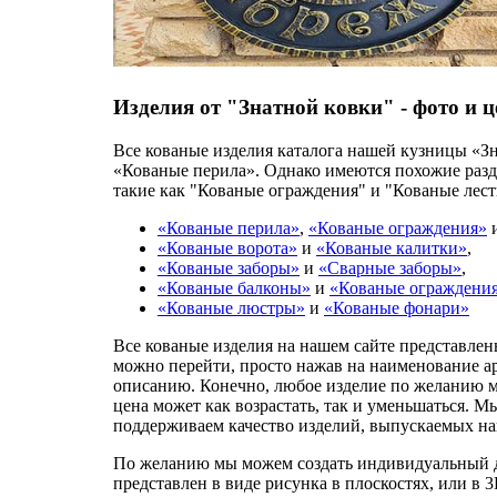
Изделия от "Знатной ковки" - фото и 
Все кованые изделия каталога нашей кузницы «Зн
«Кованые перила». Однако имеются похожие разде
такие как "Кованые ограждения" и "Кованые лес
«Кованые перила»
,
«Кованые ограждения»
«Кованые ворота»
и
«Кованые калитки»
,
«Кованые заборы»
и
«Сварные заборы»
,
«Кованые балконы»
и
«Кованые ограждени
«Кованые люстры»
и
«Кованые фонари»
Все кованые изделия на нашем сайте представле
можно перейти, просто нажав на наименование ар
описанию. Конечно, любое изделие по желанию м
цена может как возрастать, так и уменьшаться. 
поддерживаем качество изделий, выпускаемых на
По желанию мы можем создать индивидуальный ди
представлен в виде рисунка в плоскостях, или в 