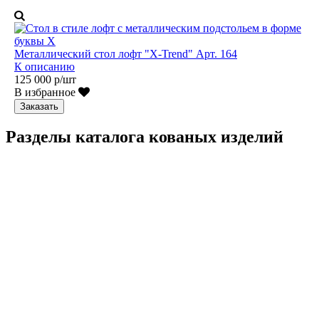
Металлический стол лофт "X-Trend" Арт. 164
К описанию
125 000 р/шт
В избранное
Заказать
Разделы каталога кованых изделий
Кованые перила
Кованые ограждения
Кованые лестницы
Люстры
Кованые столы
Столы лофт
Адресные таблички
Кованые балконы
Решётки на окна
Кованые заборы
Кованые козырьки
Фонари
Кованые ворота
Кованые калитки
Кованые дровницы
Кованые мангалы