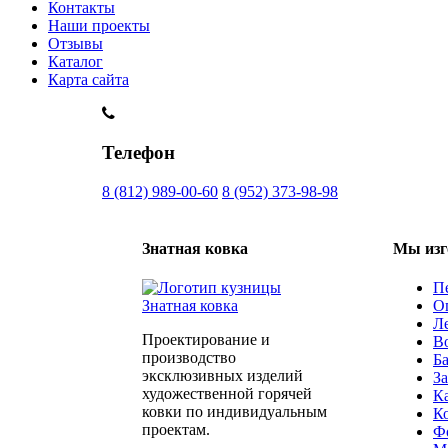
Контакты
Наши проекты
Отзывы
Каталог
Карта сайта
Телефон
8 (812) 989-00-60
8 (952) 373-98-98
Знатная ковка
Мы изг
П
О
Л
Проектирование и
В
производство
Б
эксклюзивных изделий
З
художественной горячей
К
ковки по индивидуальным
К
проектам.
Ф