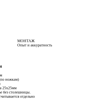
МОНТАЖ
Опыт и аккуратность
и
4м
м (по ножкам)
м
ба 25х25мм
ье без столешницы.
считывается отдельно