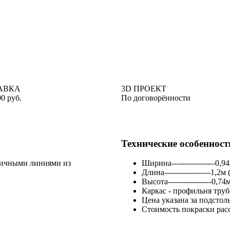
АВКА
3D ПРОЕКТ
0 руб.
По договорённости
Технические особенност
отичными линиями из
Ширина-----------------0,9
Длина------------------1,2
Высота-----------------0,74
Каркас - профильня тру
Цена указана за подстол
Стоимость покраски рас