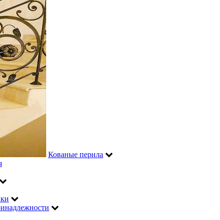
Кованые перила
я
ики
инадлежности