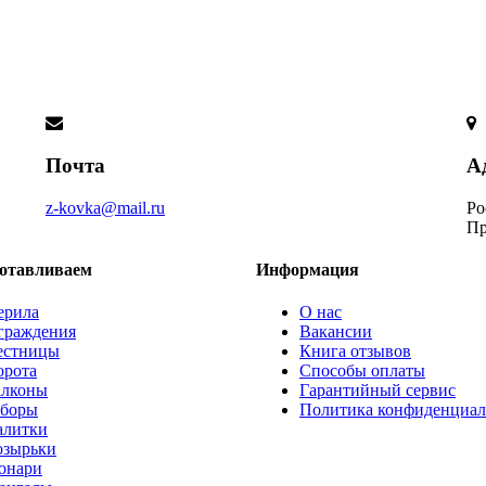
Почта
А
z-kovka@mail.ru
Ро
Пр
отавливаем
Информация
ерила
О нас
граждения
Вакансии
естницы
Книга отзывов
орота
Способы оплаты
алконы
Гарантийный сервис
аборы
Политика конфиденциал
алитки
озырьки
онари