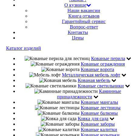
О кузнице
Наши вакансии
Книга отзывов
Гарантийный сервис
Вопрос-ответ
Контакты
Цены
Каталог изделий
Кованые перила
Кованые ограждения
Кованые ворота
Металлическая мебель лофт
Кованая мебель
Кованые светильники
Каминные
принадлежности
Кованые мангалы
Кованые лестницы
Кованые балконы
Ковка для сада
Кованые заборы
Кованые калитки
Кованые козырьки