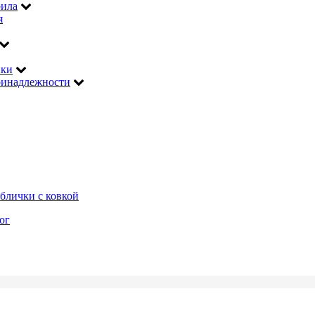
рила
я
ики
инадлежности
блички с ковкой
ог