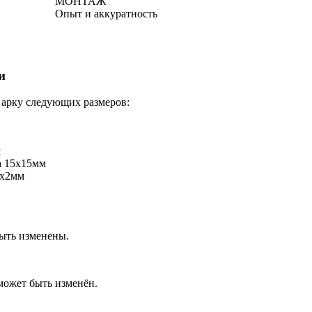
МОНТАЖ
Опыт и аккуратность
и
 арку следующих размеров:
м
а 15х15мм
0х2мм
быть изменены.
ожет быть изменён.