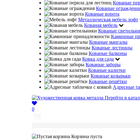
Кованые пе
Кованые ограждени
Кованые ворота
Металлическая мебель лофт
Кованая мебель
Кованые светильн
Каминные пр
Кованые мангалы
Кованые лестницы
Кованые балконы
Ковка для сада
Кованые заборы
Кованые калитки
Кованые козырьки
Кованые решётки
Адресные та
Перейти в катал
0
0
Нет товаров
Корзина пуста