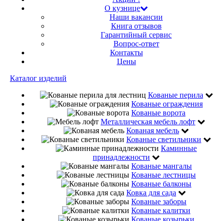
О кузнице
Наши вакансии
Книга отзывов
Гарантийный сервис
Вопрос-ответ
Контакты
Цены
Каталог изделий
Кованые перила
Кованые ограждения
Кованые ворота
Металлическая мебель лофт
Кованая мебель
Кованые светильники
Каминные
принадлежности
Кованые мангалы
Кованые лестницы
Кованые балконы
Ковка для сада
Кованые заборы
Кованые калитки
Кованые козырьки