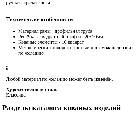
ручная горячая ковка.
Технические особенности
Материал рамы - профильная труба
Решётка - квадратный профиль 20х20мм
Кованые элементы - 16 квадрат
Металлический холоднокатанный лист можно добавить
по желанию
Любой материал по желанию может быть изменён.
Художественный стиль
Классика
Разделы каталога кованых изделий
Кованые перила
Кованые ограждения
Кованые лестницы
Люстры
Кованые столы
Столы лофт
Адресные таблички
Кованые балконы
Решётки на окна
Кованые заборы
Кованые козырьки
Фонари
Кованые ворота
Кованые калитки
Кованые дровницы
Кованые мангалы