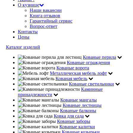
О кузнице
Наши вакансии
Книга отзывов
Гарантийный сервис
Вопрос-ответ
Контакты
Цены
Каталог изделий
Кованые перила
Кованые ограждения
Кованые ворота
Металлическая мебель лофт
Кованая мебель
Кованые светильники
Каминные
принадлежности
Кованые мангалы
Кованые лестницы
Кованые балконы
Ковка для сада
Кованые заборы
Кованые калитки
Кованые козырьки