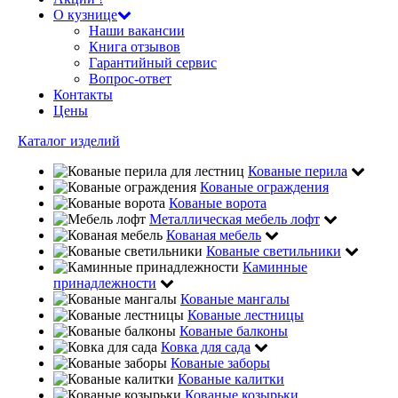
О кузнице
Наши вакансии
Книга отзывов
Гарантийный сервис
Вопрос-ответ
Контакты
Цены
Каталог изделий
Кованые перила
Кованые ограждения
Кованые ворота
Металлическая мебель лофт
Кованая мебель
Кованые светильники
Каминные
принадлежности
Кованые мангалы
Кованые лестницы
Кованые балконы
Ковка для сада
Кованые заборы
Кованые калитки
Кованые козырьки