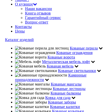
О кузнице
Наши вакансии
Книга отзывов
Гарантийный сервис
Вопрос-ответ
Контакты
Цены
Каталог изделий
Кованые перила
Кованые ограждения
Кованые ворота
Металлическая мебель лофт
Кованая мебель
Кованые светильники
Каминные
принадлежности
Кованые мангалы
Кованые лестницы
Кованые балконы
Ковка для сада
Кованые заборы
Кованые калитки
Кованые козырьки