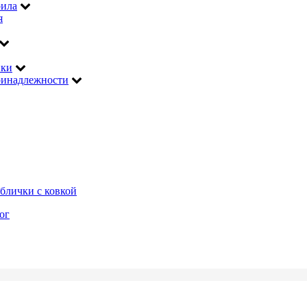
рила
я
ики
инадлежности
блички с ковкой
ог