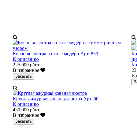
Кованая люстра в стиле модерн Арт. 859
Ко
К описанию
ци
225 000 р/шт
К 
В избранное
23
В 
Заказать
З
Круглая ажурная кованая люстра Арт. 60
К описанию
450 000 р/шт
В избранное
Заказать