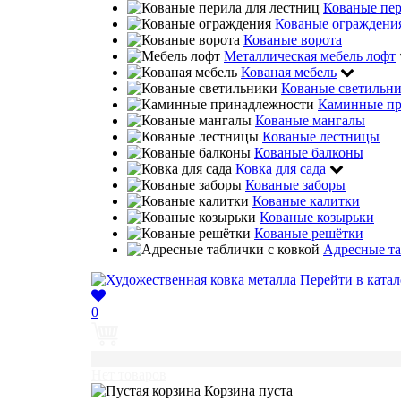
Кованые пе
Кованые ограждени
Кованые ворота
Металлическая мебель лофт
Кованая мебель
Кованые светильн
Каминные пр
Кованые мангалы
Кованые лестницы
Кованые балконы
Ковка для сада
Кованые заборы
Кованые калитки
Кованые козырьки
Кованые решётки
Адресные та
Перейти в катал
0
0
Нет товаров
Корзина пуста