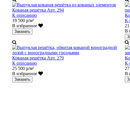
Кованая решётка Арт. 294
К описанию
Ко
19 500 р/м²
К 
В избранное
21
В 
Заказать
З
Кованая решётка Арт. 279
Ко
К описанию
К 
25 500 р/м²
27
В избранное
В 
Заказать
З