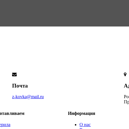
Почта
А
z-kovka@mail.ru
Ро
Пр
отавливаем
Информация
ерила
О нас