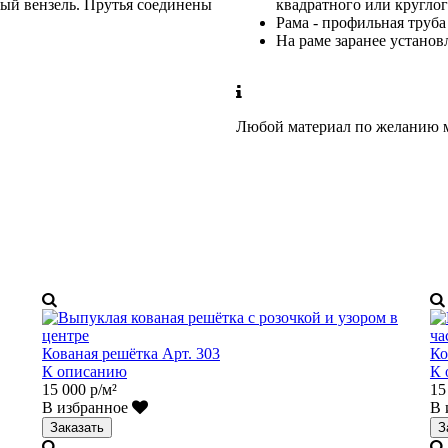
ый вензель. Прутья соединены
квадратного или круглог
Рама - профильная труба
На раме заранее устано
Любой материал по желанию м
Кованая решётка Арт. 303
Ко
К описанию
К 
15 000 р/м²
15
В избранное
В 
Заказать
З