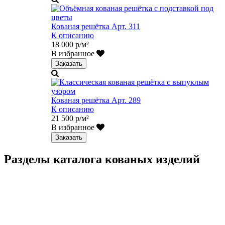
Кованая решётка Арт. 311
К описанию
18 000 р/м²
В избранное
Заказать
Кованая решётка Арт. 289
К описанию
21 500 р/м²
В избранное
Заказать
Разделы каталога кованых изделий
Кованые перила
Кованые ограждения
Кованые лестницы
Люстры
Кованые столы
Столы лофт
Адресные таблички
Кованые балконы
Решётки на окна
Кованые заборы
Кованые козырьки
Фонари
Кованые ворота
Кованые калитки
Кованые дровницы
Кованые мангалы