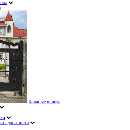
рила
я
Кованые ворота
ики
инадлежности