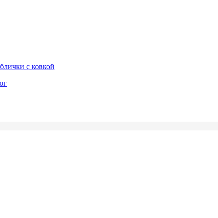
блички с ковкой
ог