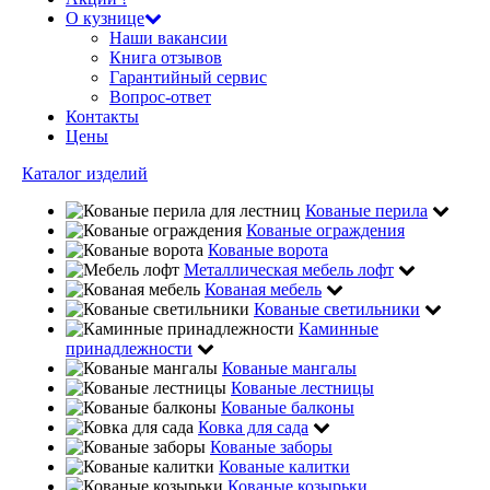
О кузнице
Наши вакансии
Книга отзывов
Гарантийный сервис
Вопрос-ответ
Контакты
Цены
Каталог изделий
Кованые перила
Кованые ограждения
Кованые ворота
Металлическая мебель лофт
Кованая мебель
Кованые светильники
Каминные
принадлежности
Кованые мангалы
Кованые лестницы
Кованые балконы
Ковка для сада
Кованые заборы
Кованые калитки
Кованые козырьки