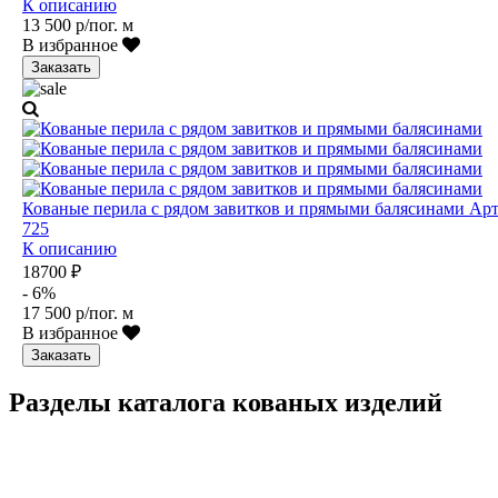
К описанию
13 500 р/пог. м
В избранное
Заказать
Кованые перила с рядом завитков и прямыми балясинами Арт
725
К описанию
18700 ₽
- 6%
17 500 р/пог. м
В избранное
Заказать
Разделы каталога кованых изделий
Кованые перила
Кованые ограждения
Кованые лестницы
Люстры
Кованые столы
Столы лофт
Адресные таблички
Кованые балконы
Решётки на окна
Кованые заборы
Кованые козырьки
Фонари
Кованые ворота
Кованые калитки
Кованые дровницы
Кованые мангалы