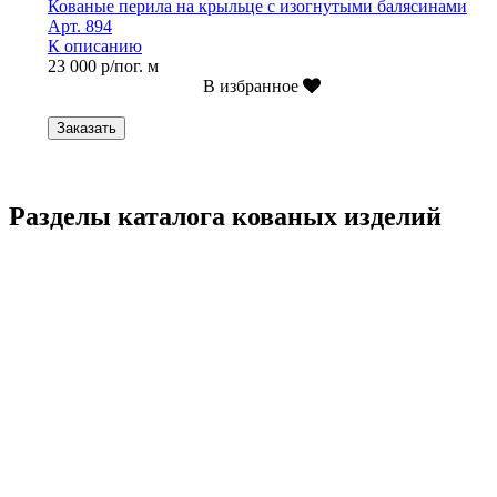
Кованые перила на крыльце с изогнутыми балясинами
Арт. 894
К описанию
23 000 р/пог. м
В избранное
Заказать
Разделы каталога кованых изделий
Кованые перила
Кованые ограждения
Кованые лестницы
Люстры
Кованые столы
Столы лофт
Адресные таблички
Кованые балконы
Решётки на окна
Кованые заборы
Кованые козырьки
Фонари
Кованые ворота
Кованые калитки
Кованые дровницы
Кованые мангалы