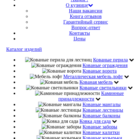
О кузнице
Наши вакансии
Книга отзывов
Гарантийный сервис
Вопрос-ответ
Контакты
Цены
Каталог изделий
Кованые перила
Кованые ограждения
Кованые ворота
Металлическая мебель лофт
Кованая мебель
Кованые светильники
Каминные
принадлежности
Кованые мангалы
Кованые лестницы
Кованые балконы
Ковка для сада
Кованые заборы
Кованые калитки
Кованые козырьки