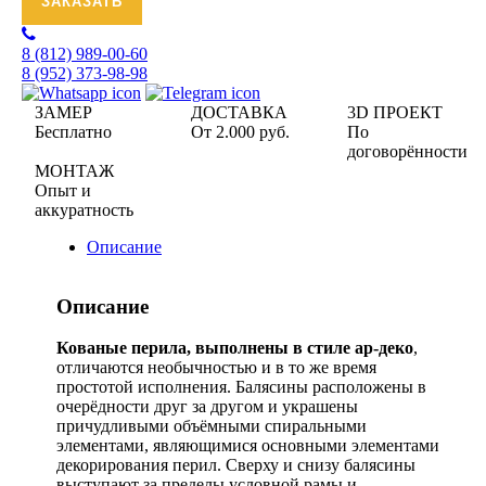
ЗАКАЗАТЬ
8 (812)
989-00-60
8 (952)
373-98-98
ЗАМЕР
ДОСТАВКА
3D ПРОЕКТ
Бесплатно
От 2.000 руб.
По
договорённости
МОНТАЖ
Опыт и
аккуратность
Описание
Описание
Кованые перила, выполнены в стиле ар-деко
,
отличаются необычностью и в то же время
простотой исполнения. Балясины расположены в
очерёдности друг за другом и украшены
причудливыми объёмными спиральными
элементами, являющимися основными элементами
декорирования перил. Сверху и снизу балясины
выступают за пределы условной рамы и