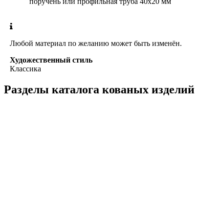
поручень или профильная труба 40х20 мм
Любой материал по желанию может быть изменён.
Художественный стиль
Классика
Разделы каталога кованых изделий
Кованые перила
Кованые ограждения
Кованые лестницы
Люстры
Кованые столы
Столы лофт
Адресные таблички
Кованые балконы
Решётки на окна
Кованые заборы
Кованые козырьки
Фонари
Кованые ворота
Кованые калитки
Кованые дровницы
Кованые мангалы