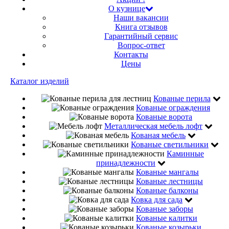
О кузнице
Наши вакансии
Книга отзывов
Гарантийный сервис
Вопрос-ответ
Контакты
Цены
Каталог изделий
Кованые перила
Кованые ограждения
Кованые ворота
Металлическая мебель лофт
Кованая мебель
Кованые светильники
Каминные
принадлежности
Кованые мангалы
Кованые лестницы
Кованые балконы
Ковка для сада
Кованые заборы
Кованые калитки
Кованые козырьки