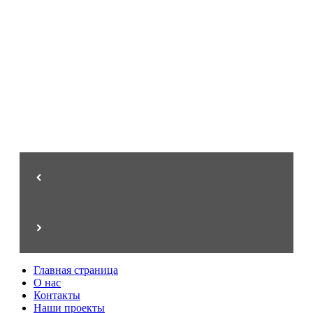
от 8.500 ₽/м.пог
Перила для лестниц
Стиль, эксклюзив, престиж
Главная страница
О нас
Контакты
Наши проекты