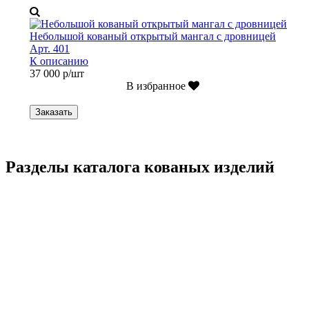
Небольшой кованый открытый мангал с дровницей
Арт. 401
К описанию
37 000 р/шт
В избранное
Заказать
Разделы каталога кованых изделий
Кованые ограждения
Кованые лестницы
Люстры
Кованые столы
Столы лофт
Адресные таблички
Кованые балконы
Решётки на окна
Кованые заборы
Кованые козырьки
Фонари
Кованые ворота
Кованые калитки
Кованые дровницы
Кованые мангалы