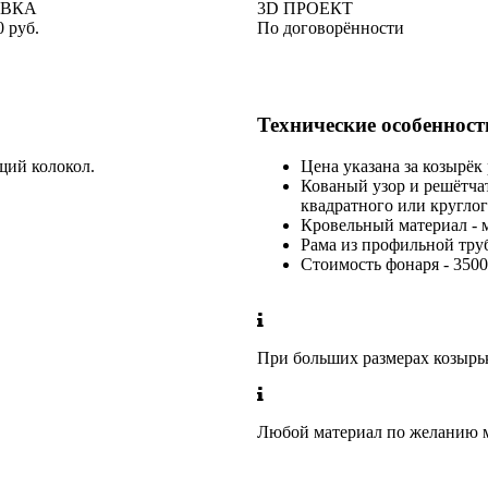
АВКА
3D ПРОЕКТ
0 руб.
По договорённости
Технические особенност
щий колокол.
Цена указана за козырёк
Кованый узор и решётчат
квадратного или круглог
Кровельный материал - м
Рама из профильной тру
Стоимость фонаря - 3500
При больших размерах козырьк
Любой материал по желанию м