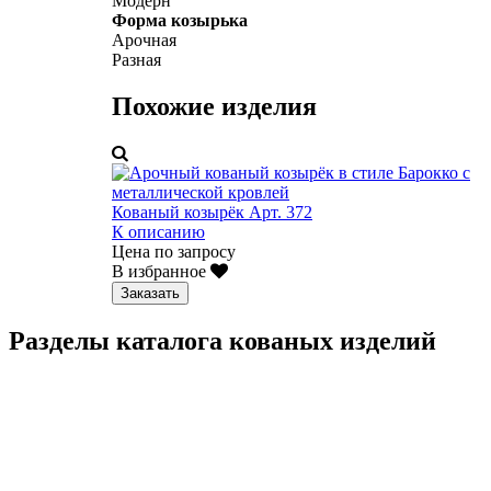
Модерн
Форма козырька
Арочная
Разная
Похожие изделия
Кованый козырёк Арт. 372
К описанию
Цена по запросу
В избранное
Заказать
Разделы каталога кованых изделий
Кованые перила
Кованые ограждения
Кованые лестницы
Люстры
Кованые столы
Столы лофт
Адресные таблички
Кованые балконы
Решётки на окна
Кованые заборы
Кованые козырьки
Фонари
Кованые ворота
Кованые калитки
Кованые дровницы
Кованые мангалы