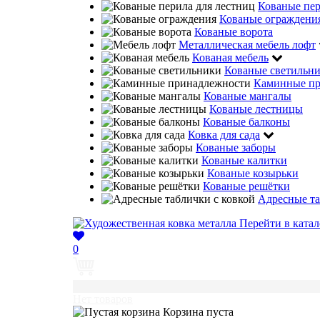
Кованые пе
Кованые ограждени
Кованые ворота
Металлическая мебель лофт
Кованая мебель
Кованые светильн
Каминные пр
Кованые мангалы
Кованые лестницы
Кованые балконы
Ковка для сада
Кованые заборы
Кованые калитки
Кованые козырьки
Кованые решётки
Адресные та
Перейти в катал
0
0
Нет товаров
Корзина пуста