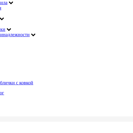
рила
я
ики
инадлежности
блички с ковкой
ог