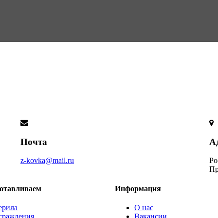
Почта
А
z-kovka@mail.ru
Ро
Пр
отавливаем
Информация
ерила
О нас
граждения
Вакансии