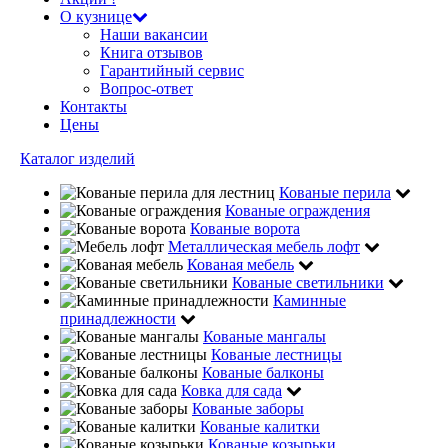
О кузнице
Наши вакансии
Книга отзывов
Гарантийный сервис
Вопрос-ответ
Контакты
Цены
Каталог изделий
Кованые перила
Кованые ограждения
Кованые ворота
Металлическая мебель лофт
Кованая мебель
Кованые светильники
Каминные
принадлежности
Кованые мангалы
Кованые лестницы
Кованые балконы
Ковка для сада
Кованые заборы
Кованые калитки
Кованые козырьки