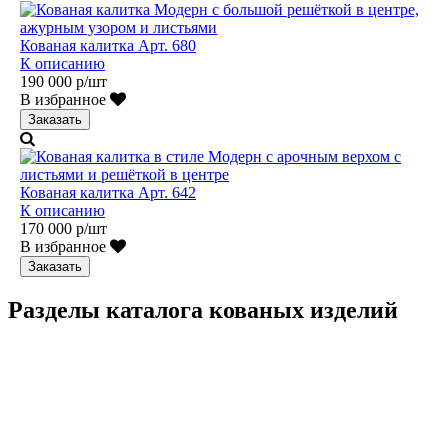
Кованая калитка Арт. 680
К описанию
190 000 р/шт
В избранное
Заказать
Кованая калитка Арт. 642
К описанию
170 000 р/шт
В избранное
Заказать
Разделы каталога кованых изделий
Кованые перила
Кованые ограждения
Кованые лестницы
Люстры
Кованые столы
Столы лофт
Адресные таблички
Кованые балконы
Решётки на окна
Кованые заборы
Кованые козырьки
Фонари
Кованые ворота
Кованые калитки
Кованые дровницы
Кованые мангалы