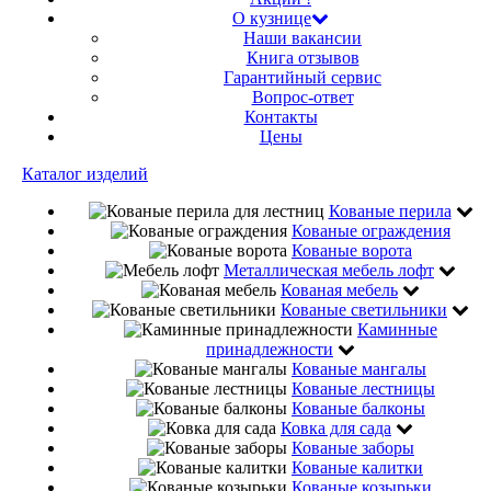
О кузнице
Наши вакансии
Книга отзывов
Гарантийный сервис
Вопрос-ответ
Контакты
Цены
Каталог изделий
Кованые перила
Кованые ограждения
Кованые ворота
Металлическая мебель лофт
Кованая мебель
Кованые светильники
Каминные
принадлежности
Кованые мангалы
Кованые лестницы
Кованые балконы
Ковка для сада
Кованые заборы
Кованые калитки
Кованые козырьки