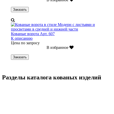
Заказать
Кованые ворота Арт. 607
К описанию
Цена по запросу
В избранное
Заказать
Разделы каталога кованых изделий
Кованые перила
Кованые ограждения
Кованые лестницы
Люстры
Кованые столы
Столы лофт
Адресные таблички
Кованые балконы
Решётки на окна
Кованые заборы
Кованые козырьки
Фонари
Кованые ворота
Кованые калитки
Кованые дровницы
Кованые мангалы