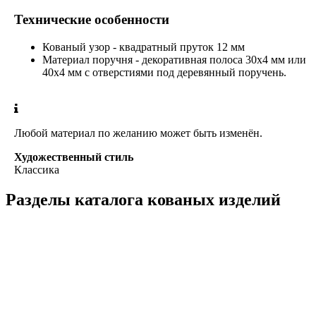
Технические особенности
Кованый узор - квадратный пруток 12 мм
Материал поручня - декоративная полоса 30x4 мм или
40х4 мм с отверстиями под деревянный поручень.
Любой материал по желанию может быть изменён.
Художественный стиль
Классика
Разделы каталога кованых изделий
Кованые перила
Кованые ограждения
Кованые лестницы
Люстры
Кованые столы
Столы лофт
Адресные таблички
Кованые балконы
Решётки на окна
Кованые заборы
Кованые козырьки
Фонари
Кованые ворота
Кованые калитки
Кованые дровницы
Кованые мангалы