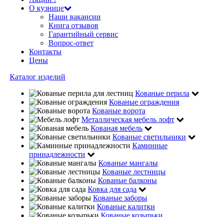
О кузнице
Наши вакансии
Книга отзывов
Гарантийный сервис
Вопрос-ответ
Контакты
Цены
Каталог изделий
Кованые перила
Кованые ограждения
Кованые ворота
Металлическая мебель лофт
Кованая мебель
Кованые светильники
Каминные
принадлежности
Кованые мангалы
Кованые лестницы
Кованые балконы
Ковка для сада
Кованые заборы
Кованые калитки
Кованые козырьки