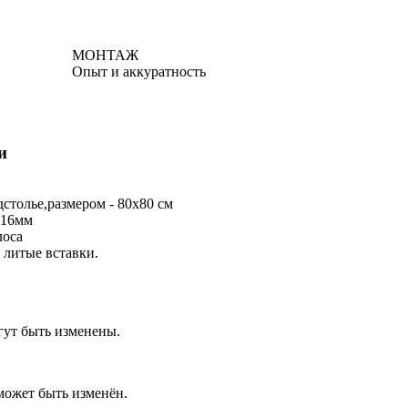
МОНТАЖ
Опыт и аккуратность
и
дстолье,размером - 80х80 см
Ф16мм
лоса
 литые вставки.
гут быть изменены.
ожет быть изменён.