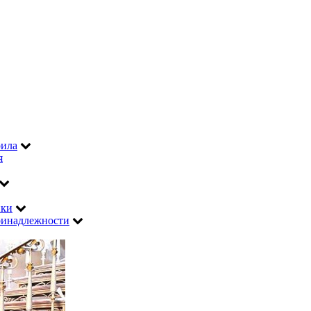
рила
я
ики
инадлежности