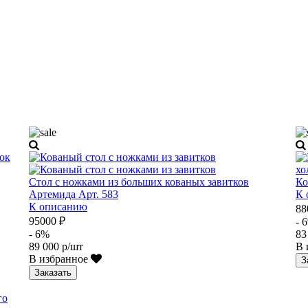
Стол с ножками из больших кованых завитков
Ко
Артемида Арт. 583
К 
К описанию
88
95000 ₽
- 
- 6%
83
89 000 р/шт
В 
В избранное
З
Заказать