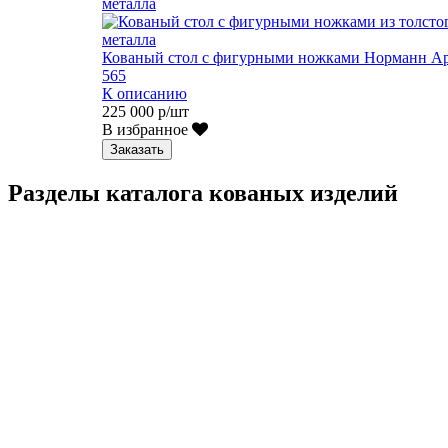
Кованый стол с фигурными ножками Норманн Ар
565
К описанию
225 000 р/шт
В избранное
Заказать
Разделы каталога кованых изделий
Кованые перила
Кованые ограждения
Кованые лестницы
Люстры
Кованые столы
Столы лофт
Адресные таблички
Кованые балконы
Решётки на окна
Кованые заборы
Кованые козырьки
Фонари
Кованые ворота
Кованые калитки
Кованые дровницы
Кованые мангалы