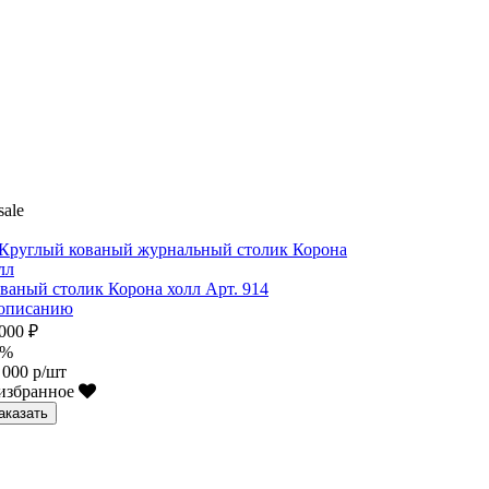
ваный столик Корона холл Арт. 914
описанию
000 ₽
6%
 000 р/шт
избранное
аказать