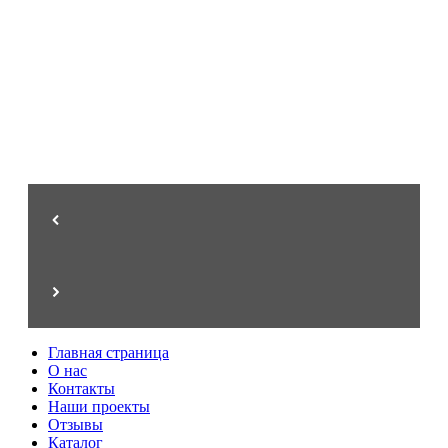
от 3.000 ₽/м²
Украшение и надёжная защита
Решётки на окна
Главная страница
О нас
Контакты
Наши проекты
Отзывы
Каталог