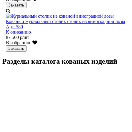
Заказать
Кованый журнальный столик столик из виноградной лозы
Арт. 580
К описанию
87 500 р/шт
В избранное
Заказать
Разделы каталога кованых изделий
Кованые перила
Кованые ограждения
Кованые лестницы
Люстры
Кованые столы
Столы лофт
Адресные таблички
Кованые балконы
Кованые заборы
Кованые козырьки
Фонари
Кованые ворота
Кованые калитки
Кованые дровницы
Кованые мангалы