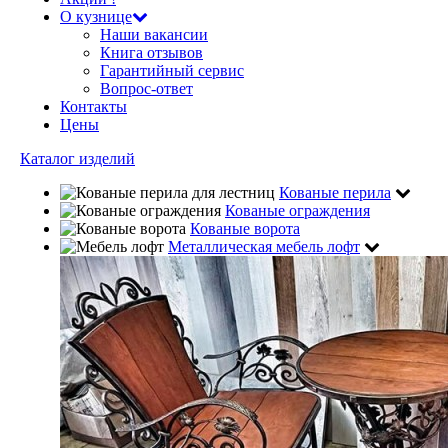
О кузнице
Наши вакансии
Книга отзывов
Гарантийный сервис
Вопрос-ответ
Контакты
Цены
Каталог изделий
Кованые перила
Кованые ограждения
Кованые ворота
Металлическая мебель лофт