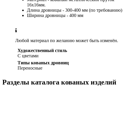
16х16мм.
Длина дровницы - 300-400 мм (по требованию)
Ширина дровницы - 400 мм
Любой материал по желанию может быть изменён.
Художественный стиль
С цветами
Типы кованых дровниц
Переносные
Разделы каталога кованых изделий
Кованые перила
Кованые ограждения
Кованые лестницы
Люстры
Кованые столы
Столы лофт
Адресные таблички
Кованые балконы
Решётки на окна
Кованые заборы
Кованые козырьки
Фонари
Кованые ворота
Кованые калитки
Кованые дровницы
Кованые мангалы