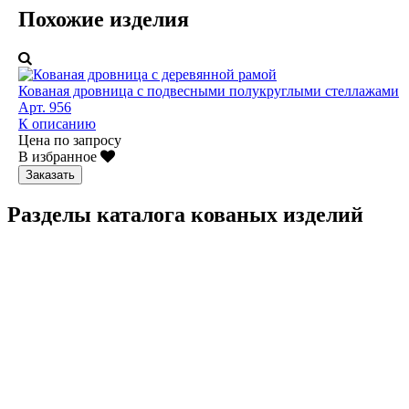
Похожие изделия
Кованая дровница с подвесными полукруглыми стеллажами
Арт. 956
К описанию
Цена по запросу
В избранное
Заказать
Разделы каталога кованых изделий
Кованые перила
Кованые ограждения
Кованые лестницы
Люстры
Кованые столы
Столы лофт
Адресные таблички
Кованые балконы
Решётки на окна
Кованые заборы
Кованые козырьки
Фонари
Кованые ворота
Кованые калитки
Кованые дровницы
Кованые мангалы