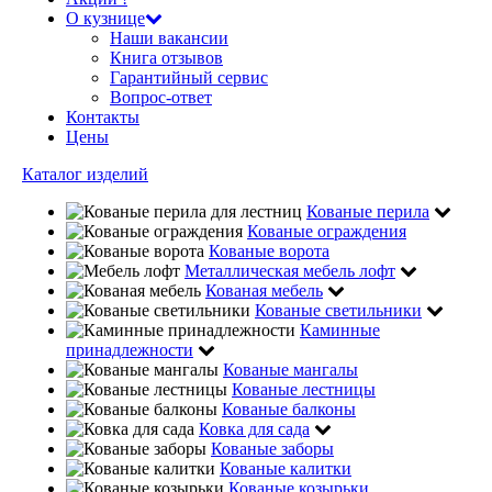
О кузнице
Наши вакансии
Книга отзывов
Гарантийный сервис
Вопрос-ответ
Контакты
Цены
Каталог изделий
Кованые перила
Кованые ограждения
Кованые ворота
Металлическая мебель лофт
Кованая мебель
Кованые светильники
Каминные
принадлежности
Кованые мангалы
Кованые лестницы
Кованые балконы
Ковка для сада
Кованые заборы
Кованые калитки
Кованые козырьки