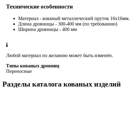
Технические особенности
Материал - кованый металлический пруток 16х16мм.
Длина дровницы - 300-400 мм (по требованию)
Ширина дровницы - 400 мм
Любой материал по желанию может быть изменён.
Типы кованых дровниц
Переносные
Разделы каталога кованых изделий
Кованые перила
Кованые ограждения
Кованые лестницы
Люстры
Кованые столы
Столы лофт
Адресные таблички
Кованые балконы
Решётки на окна
Кованые заборы
Кованые козырьки
Фонари
Кованые ворота
Кованые калитки
Кованые дровницы
Кованые мангалы