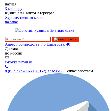
натная
З
ковка.ру
Кузница в Санкт-Петербурге
Художественная ковка
на заказ
Адрес производства: пр.Елизарова, 40
Доставка
по России
z-kovka@mail.ru
8 (812)
989-00-60
8 (952)
373-98-98
Сейчас работаем