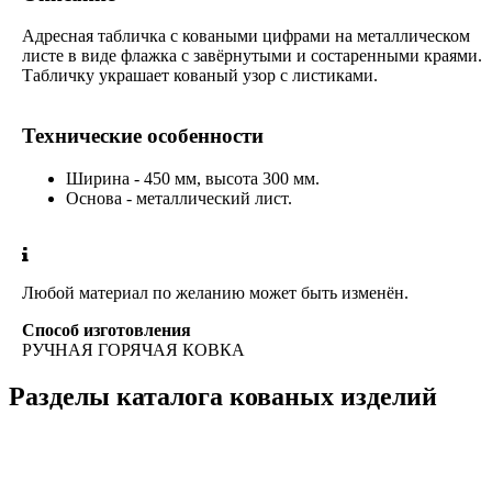
Адресная табличка с коваными цифрами на металлическом
листе в виде флажка с завёрнутыми и состаренными краями.
Табличку украшает кованый узор с листиками.
Технические особенности
Ширина - 450 мм, высота 300 мм.
Основа - металлический лист.
Любой материал по желанию может быть изменён.
Способ изготовления
РУЧНАЯ ГОРЯЧАЯ КОВКА
Разделы каталога кованых изделий
Кованые перила
Кованые ограждения
Кованые лестницы
Люстры
Кованые столы
Столы лофт
Адресные таблички
Кованые балконы
Решётки на окна
Кованые заборы
Кованые козырьки
Фонари
Кованые ворота
Кованые калитки
Кованые дровницы
Кованые мангалы