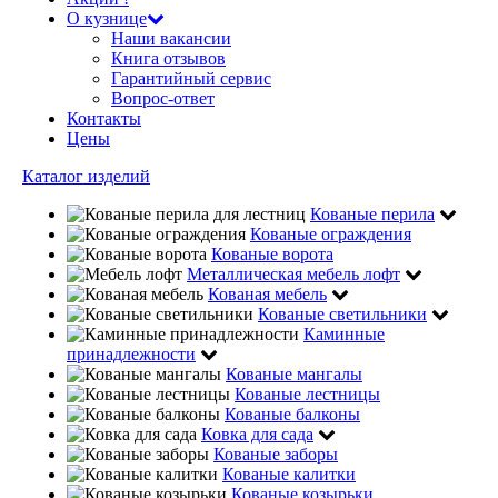
О кузнице
Наши вакансии
Книга отзывов
Гарантийный сервис
Вопрос-ответ
Контакты
Цены
Каталог изделий
Кованые перила
Кованые ограждения
Кованые ворота
Металлическая мебель лофт
Кованая мебель
Кованые светильники
Каминные
принадлежности
Кованые мангалы
Кованые лестницы
Кованые балконы
Ковка для сада
Кованые заборы
Кованые калитки
Кованые козырьки