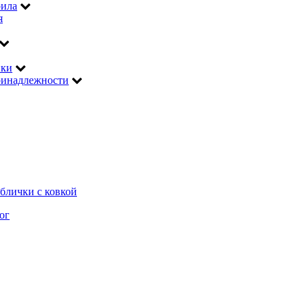
рила
я
ики
инадлежности
блички с ковкой
ог