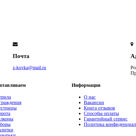
Почта
А
z-kovka@mail.ru
Ро
Пр
отавливаем
Информация
ерила
О нас
граждения
Вакансии
естницы
Книга отзывов
орота
Способы оплаты
алконы
Гарантийный сервис
аборы
Политика конфиденциал
алитки
озырьки