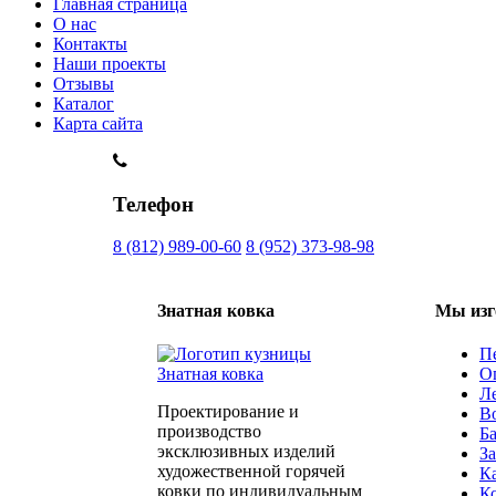
Главная страница
О нас
Контакты
Наши проекты
Отзывы
Каталог
Карта сайта
Телефон
8 (812) 989-00-60
8 (952) 373-98-98
Знатная ковка
Мы изг
П
О
Л
Проектирование и
В
производство
Б
эксклюзивных изделий
З
художественной горячей
К
ковки по индивидуальным
К