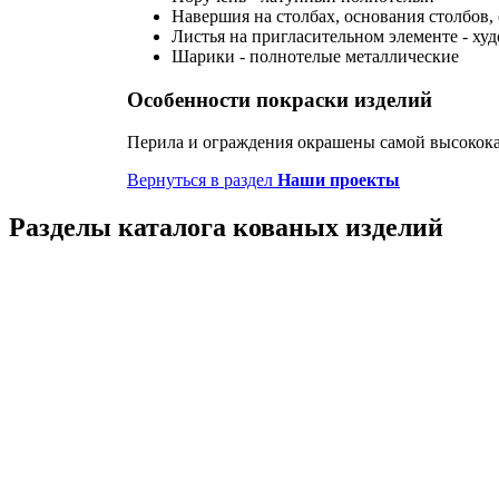
Навершия на столбах, основания столбов,
Листья на пригласительном элементе - ху
Шарики - полнотелые металлические
Особенности покраски изделий
Перила и ограждения окрашены самой высокока
Вернуться в раздел
Наши проекты
Разделы каталога кованых изделий
Кованые перила
Кованые ограждения
Кованые лестницы
Люстры
Кованые столы
Столы лофт
Адресные таблички
Кованые балконы
Решётки на окна
Кованые заборы
Кованые козырьки
Фонари
Кованые ворота
Кованые калитки
Кованые дровницы
Кованые мангалы